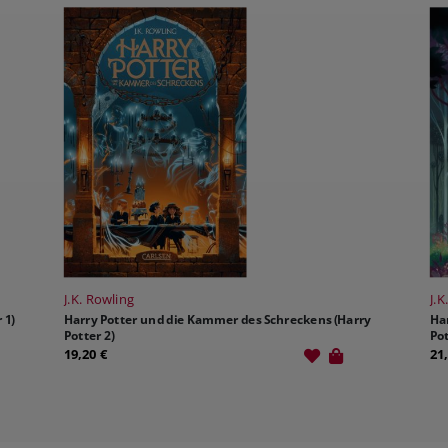
J.K. Rowling
J.K
 1)
Harry Potter und die Kammer des Schreckens (Harry
Ha
Potter 2)
Pot
19,20 €
21