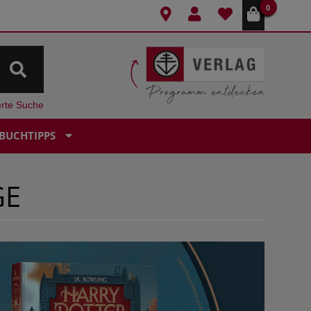
0
erte Suche
BUCHTIPPS
GE