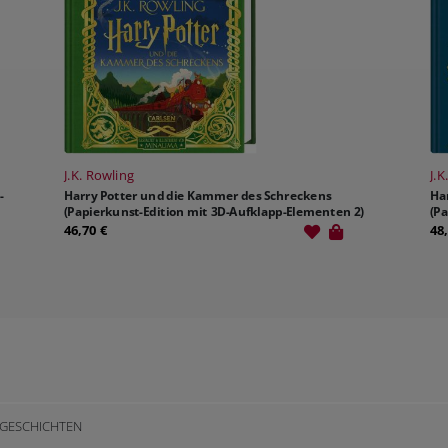
J.K. Rowling
J.K
-
Harry Potter und die Kammer des Schreckens
Ha
(Papierkunst-Edition mit 3D-Aufklapp-Elementen 2)
(P
46,70 €
48
-GESCHICHTEN