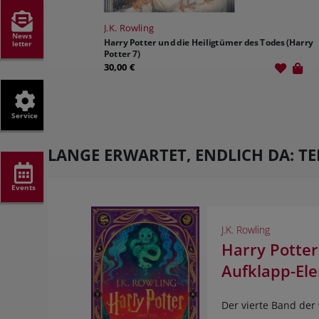
J.K. Rowling
News
Harry Potter und die Heiligtümer des Todes (Harry
letter
Potter 7)
30,00 €
Service
LANGE ERWARTET, ENDLICH DA: TE
Events
J.K. Rowling
Harry Potter
Aufklapp-El
Der vierte Band der