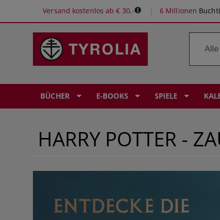
Versand kostenlos ab € 30,-
6 Millionen
Buchti
BÜCHER
E-BOOKS
SPIELE
KAL
HARRY POTTER - Z