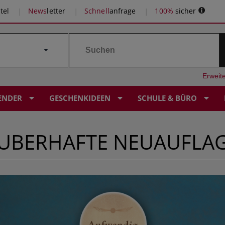
tel
News
letter
Schnell
anfrage
100%
sicher
Erweit
ENDER
GESCHENKIDEEN
SCHULE & BÜRO
AUBERHAFTE NEUAUFLA