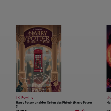
J.K. Rowling
J.K
Harry Potter und der Orden des Phönix (Harry Potter
Har
5)