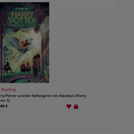
. Rowling
rry Potter und der Gefangene von Askaban (Harry
ter 3)
,40 €