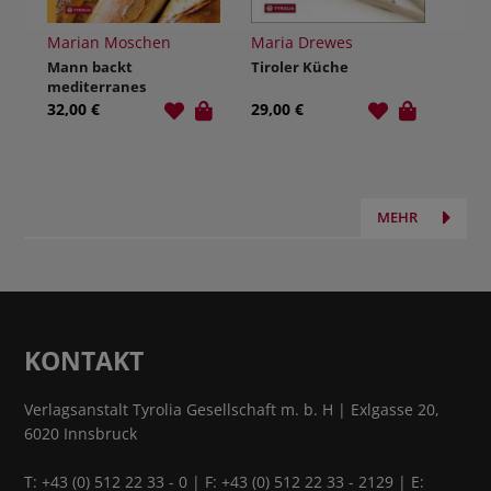
Marian Moschen
Maria Drewes
Mann backt
Tiroler Küche
mediterranes
Brot
32,00 €
29,00 €
MEHR
KONTAKT
Verlagsanstalt Tyrolia Gesellschaft m. b. H | Exlgasse 20,
6020 Innsbruck
T:
+43 (0) 512 22 33 - 0
| F: +43 (0) 512 22 33 - 2129 | E: