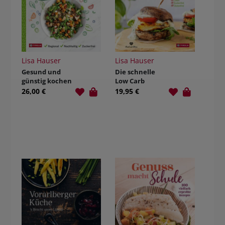
Lisa Hauser
Lisa Hauser
Gesund und
Die schnelle
günstig kochen
Low Carb
Küche für
26,00 €
19,95 €
jeden Tag