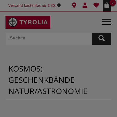
0
Versand kostenlos ab € 30,-
BÜCHER
E-BOOKS
KOSMOS:
SPIELE
GESCHENKBÄNDE
KALENDER
NATUR/ASTRONOMIE
GESCHENKIDEEN
SCHULE & BÜRO