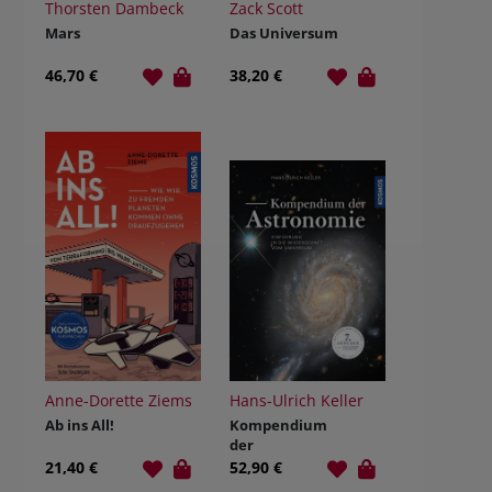
Thorsten Dambeck
Zack Scott
Mars
Das Universum
46,70 €
38,20 €
Anne-Dorette Ziems
Hans-Ulrich Keller
Ab ins All!
Kompendium
der
Astronomie
21,40 €
52,90 €