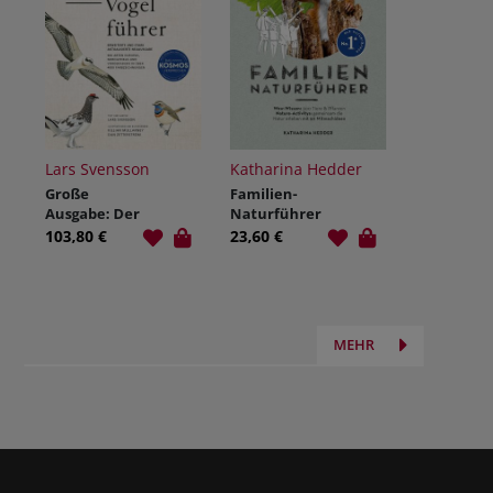
Lars Svensson
Katharina Hedder
Große
Familien-
Ausgabe: Der
Naturführer
Kosmos-
103,80 €
23,60 €
Vogelführer
MEHR