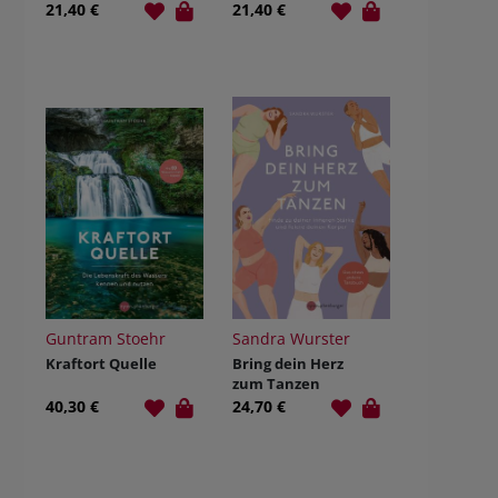
Baumwesen
Raunächten
21,40 €
21,40 €
Guntram Stoehr
Sandra Wurster
Kraftort Quelle
Bring dein Herz
zum Tanzen
40,30 €
24,70 €