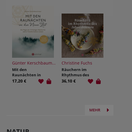
Günter Kerschbaum...
Christine Fuchs
Mit den
Räuchern im
Raunächten in
Rhythmus des
die Neue Zeit
Jahreskreises
17,20 €
36,10 €
MEHR
NATUR