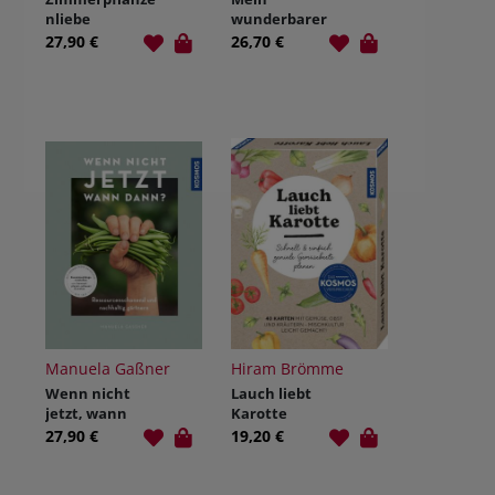
nliebe
wunderbarer
Topfgarten
27,90 €
26,70 €
Manuela Gaßner
Hiram Brömme
Wenn nicht
Lauch liebt
jetzt, wann
Karotte
dann?
27,90 €
19,20 €