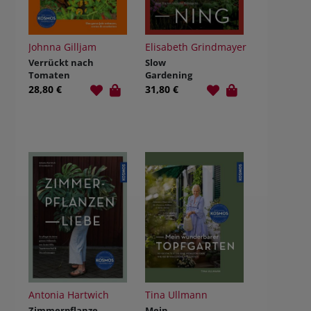
Johnna Gilljam
Elisabeth Grindmayer
Verrückt nach
Slow
Tomaten
Gardening
28,80 €
31,80 €
Antonia Hartwich
Tina Ullmann
Zimmerpflanze
Mein