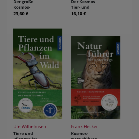
Der große
Der Kosmos
Kosmos-
Tier- und
Naturführer
Pflanzenführer
23,60 €
16,10 €
Tiere und
Pflanzen
Ute Wilhelmsen
Frank Hecker
Tiere und
Kosmos-