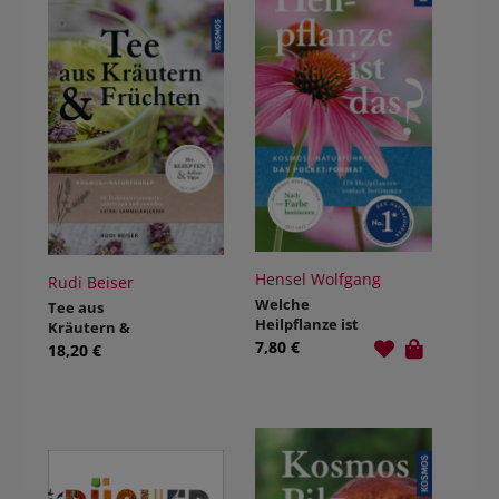
Hensel Wolfgang
Rudi Beiser
Welche
Tee aus
Heilpflanze ist
Kräutern &
das?
7,80 €
Früchten
18,20 €