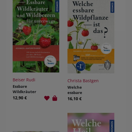
Beiser Rudi
Christa Bastgen
Essbare
Welche
Wildkräuter
essbare
und
12,90 €
Wildpflanze ist
16,10 €
Wildbeeren für
das?
unterwegs