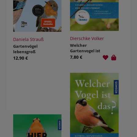
Dierschke Volker
Daniela Strauß
Welcher
Gartenvögel
Gartenvogel ist
lebensgroß
das?
7,80 €
12,90 €