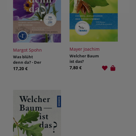
Mayer Joachim
Margot Spohn
Welcher Baum
Was blüht
ist das?
denn da? - Der
7,80 €
Fotoband
17,20 €