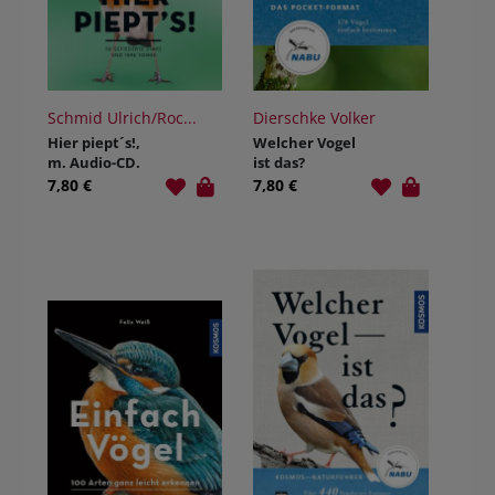
Schmid Ulrich/Roc...
Dierschke Volker
Hier piept´s!,
Welcher Vogel
m. Audio-CD.
ist das?
50 gefiederte
7,80 €
7,80 €
Stars und ihre
Songs.