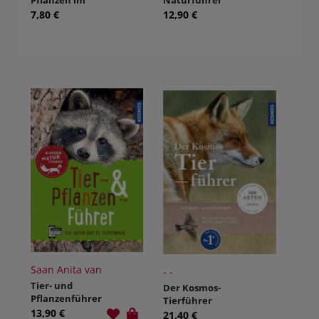
Pflanzen im
Naturführer
Wald
für unterwegs
7,80 €
12,90 €
Saan Anita van
- -
Tier- und
Der Kosmos-
Pflanzenführer
Tierführer
+ Ton
13,90 €
21,40 €