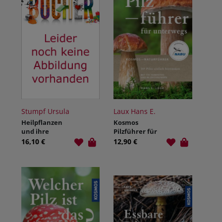
Stumpf Ursula
Laux Hans E.
Heilpflanzen
Kosmos
und ihre
Pilzführer für
giftigen
unterwegs
16,10 €
12,90 €
Doppelgänger