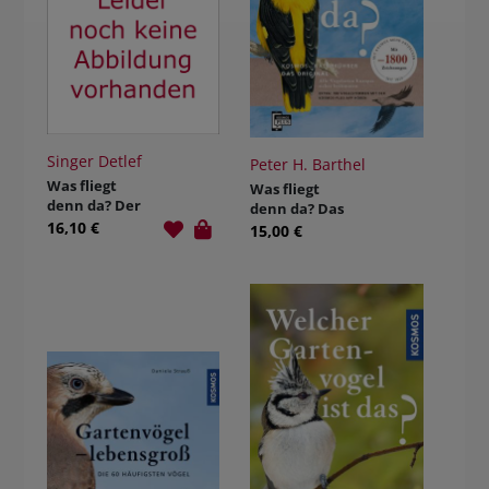
Singer Detlef
Peter H. Barthel
Was fliegt
Was fliegt
denn da? Der
denn da? Das
Fotoband
16,10 €
Original
15,00 €