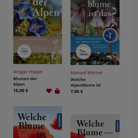
Ansgar Hoppe
Manuel Werner
Blumen der
Welche
Alpen
Alpenblume ist
15,00 €
das?
7,00 €