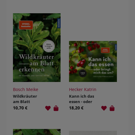
Bosch Meike
Hecker Katrin
Wildkräuter
Kann ich das
am Blatt
essen - oder
erkennen
bringt mich
10,70 €
18,20 €
das um?