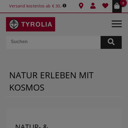
0
Versand kostenlos ab € 30,-
BÜCHER
E-BOOKS
NATUR ERLEBEN MIT
SPIELE
KOSMOS
KALENDER
GESCHENKIDEEN
SCHULE & BÜRO
NATUR- &