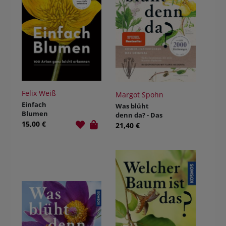
Felix Weiß
Margot Spohn
Einfach
Was blüht
Blumen
denn da? - Das
15,00 €
Original
21,40 €