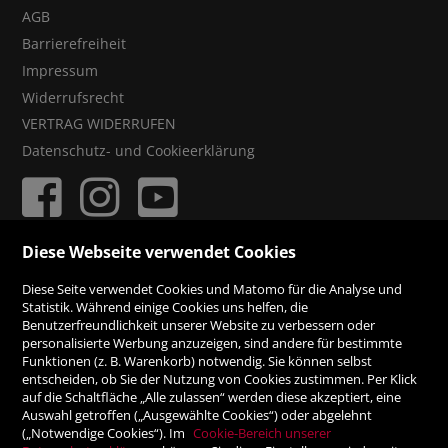
AGB
Barrierefreiheit
Impressum
Widerrufsrecht
VERTRAG WIDERRUFEN
Datenschutz- und Cookieerklärung
Diese Webseite verwendet Cookies
ZAHLUNGSMÖGLICHKEITEN
Diese Seite verwendet Cookies und Matomo für die Analyse und
Statistik. Während einige Cookies uns helfen, die
Benutzerfreundlichkeit unserer Website zu verbessern oder
Rechnung
personalisierte Werbung anzuzeigen, sind andere für bestimmte
Funktionen (z. B. Warenkorb) notwendig. Sie können selbst
Vorauskasse
entscheiden, ob Sie der Nutzung von Cookies zustimmen. Per Klick
auf die Schaltfläche „Alle zulassen“ werden diese akzeptiert, eine
Auswahl getroffen („Ausgewählte Cookies“) oder abgelehnt
SICHER ONLINE SHOPPEN!
(„Notwendige Cookies“). Im
Cookie-Bereich unserer