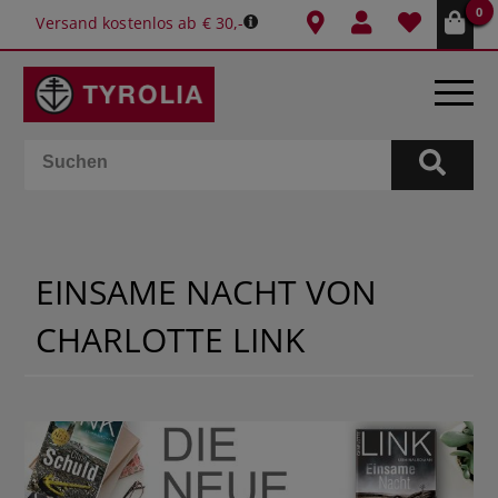
0
Versand kostenlos ab € 30,-
BÜCHER
E-BOOKS
EINSAME NACHT VON
SPIELE
CHARLOTTE LINK
KALENDER
GESCHENKIDEEN
SCHULE & BÜRO