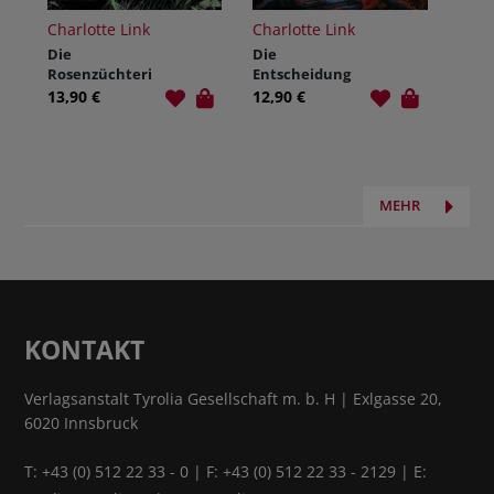
Charlotte Link
Charlotte Link
Die
Die
Rosenzüchteri
Entscheidung
n
13,90 €
12,90 €
MEHR
KONTAKT
Verlagsanstalt Tyrolia Gesellschaft m. b. H | Exlgasse 20,
6020 Innsbruck
T:
+43 (0) 512 22 33 - 0
| F: +43 (0) 512 22 33 - 2129 | E: