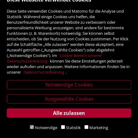
ZAHLUNGSMÖGLICHKEITEN
Diese Seite verwendet Cookies und Matomo für die Analyse und
Statistik. Während einige Cookies uns helfen, die
Benutzerfreundlichkeit unserer Website zu verbessern oder
Rechnung
personalisierte Werbung anzuzeigen, sind andere für bestimmte
Funktionen (z. B. Warenkorb) notwendig. Sie können selbst
Vorauskasse
entscheiden, ob Sie der Nutzung von Cookies zustimmen. Per Klick
auf die Schaltfläche „Alle zulassen“ werden diese akzeptiert, eine
Auswahl getroffen („Ausgewählte Cookies“) oder abgelehnt
SICHER ONLINE SHOPPEN!
(„Notwendige Cookies“). Im
Cookie-Bereich unserer
Datenschutzerklärung
können Sie diese Einstellungen jederzeit
wieder aufrufen und anpassen. Weitere Informationen finden Sie in
unserer
Datenschutzerklärung
.
Notwendige Cookies
News
Ausgewählte Cookies
letter
Alle zulassen
Service
Verlagsanstalt Tyrolia Gesellschaft m. b. H | Exlgasse 20,
Notwendige
Statistik
Marketing
6020 Innsbruck