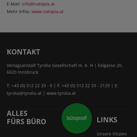
E-Mail:
info@natopia.at
Mehr Infos:
www.natopia.at
KONTAKT
Verlagsanstalt Tyrolia Gesellschaft m. b. H | Exlgasse 20,
6020 Innsbruck
T:
+43 (0) 512 22 33 - 0
| F: +43 (0) 512 22 33 - 2129 | E:
tyrolia@tyrolia.at
|
www.tyrolia.at
ALLES
LINKS
FÜRS BÜRO
Unsere Filialen