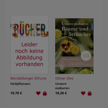
Wildbeeren für
unterwegs
Wendelberger Elfrune
Otmar Diez
Heilpflanzen
Unsere
essbaren
Bäume und
10,70 €
18,20 €
Sträucher