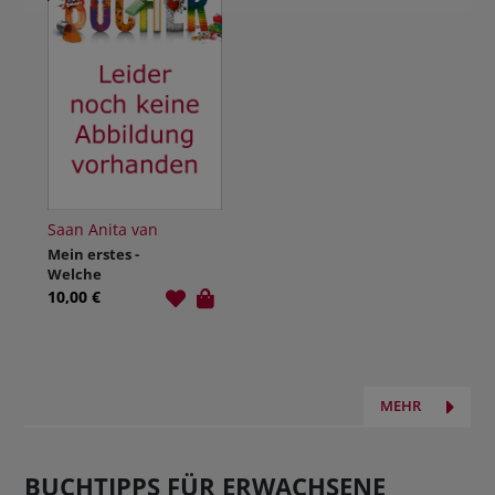
Saan Anita van
Mein erstes -
Welche
Tierspur ist das
10,00 €
entdecken -
erkennen -
erleben.
Gebunden.
MEHR
BUCHTIPPS FÜR ERWACHSENE