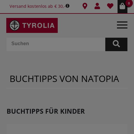
0
Versand kostenlos ab € 30,-
BÜCHER
E-BOOKS
BUCHTIPPS VON NATOPIA
SPIELE
KALENDER
BUCHTIPPS FÜR KINDER
GESCHENKIDEEN
SCHULE & BÜRO