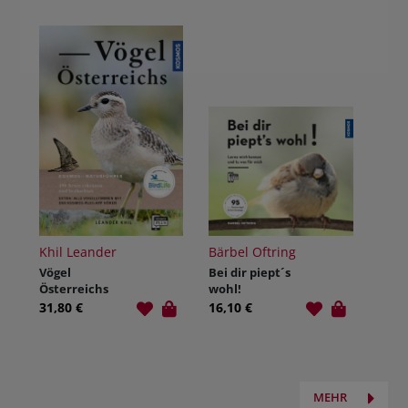
Khil Leander
Bärbel Oftring
Vögel
Bei dir piept´s
Österreichs
wohl!
31,80 €
16,10 €
MEHR