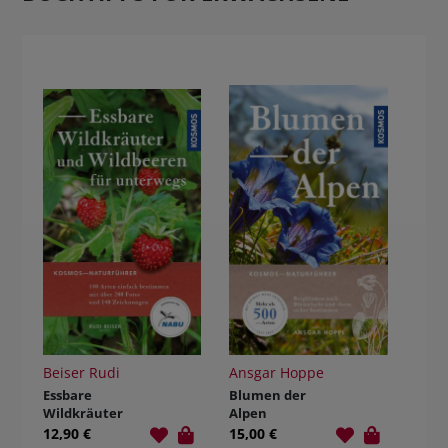
Beiser Rudi
Ansgar Hoppe
Essbare
Blumen der
Wildkräuter
Alpen
und
12,90 €
15,00 €