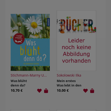
BUCHTIPPS
Stichmann-Marny U...
Sokolowski Ilka
Was blüht
Mein erstes
denn da?
Was lebt in den
Bergen?
10,70 €
10,00 €