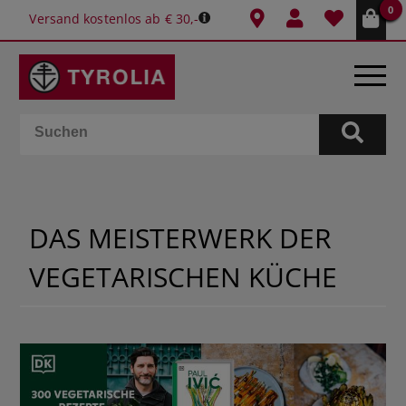
0
Versand kostenlos ab € 30,-
BÜCHER
E-BOOKS
DAS MEISTERWERK DER
SPIELE
VEGETARISCHEN KÜCHE
KALENDER
GESCHENKIDEEN
SCHULE & BÜRO