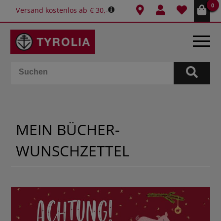
0
Versand kostenlos ab € 30,-
BÜCHER
E-BOOKS
MEIN BÜCHER-
SPIELE
WUNSCHZETTEL
KALENDER
GESCHENKIDEEN
SCHULE & BÜRO