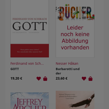
Ferdinand von Sch...
Nesser Håkan
GOTT
Barbarotti und
der
schwermütige
19,20 €
23,60 €
Busfahrer