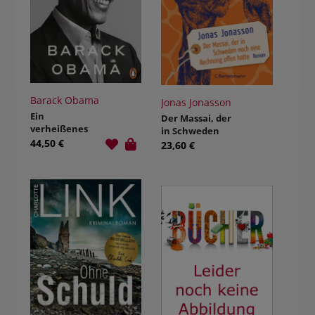
Barack Obama
Jonas Jonasson
Ein
Der Massai, der
verheißenes
in Schweden
Land
44,50 €
noch eine
23,60 €
Rechnung
offen hatte