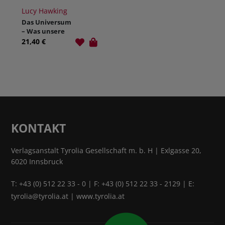
Lucy Hawking
Das Universum
– Was unsere
Welt
21,40 €
zusammenhält
KONTAKT
Verlagsanstalt Tyrolia Gesellschaft m. b. H | Exlgasse 20,
6020 Innsbruck
T:
+43 (0) 512 22 33 - 0
| F: +43 (0) 512 22 33 - 2129 | E:
tyrolia@tyrolia.at
|
www.tyrolia.at