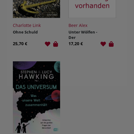
Charlotte Link
Beer Alex
Ohne Schuld
Unter Wölfen -
Der
verborgene
25,70 €
17,20 €
Feind