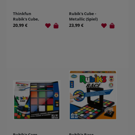
Thinkfun
Rubik's Cube -
Rubik's Cube,
Metallic (Spiel)
der original
20,99 €
23,99 €
Zauberwürfel
Rubik's Cage
Rubik's Race