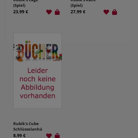
(Spiel)
(Spiel)
23,99 €
27,99 €
Rubik's Cube
Schlüsselanhä
nger (Spiel)
8,99 €