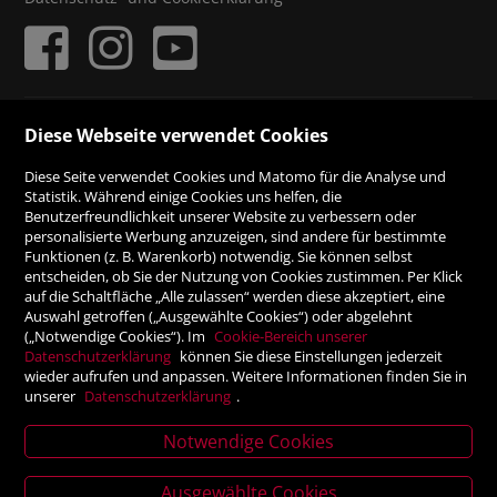
ZAHLUNGSMÖGLICHKEITEN
Diese Webseite verwendet Cookies
Diese Seite verwendet Cookies und Matomo für die Analyse und
Rechnung
Statistik. Während einige Cookies uns helfen, die
Benutzerfreundlichkeit unserer Website zu verbessern oder
personalisierte Werbung anzuzeigen, sind andere für bestimmte
Vorauskasse
Funktionen (z. B. Warenkorb) notwendig. Sie können selbst
entscheiden, ob Sie der Nutzung von Cookies zustimmen. Per Klick
auf die Schaltfläche „Alle zulassen“ werden diese akzeptiert, eine
Auswahl getroffen („Ausgewählte Cookies“) oder abgelehnt
SICHER ONLINE SHOPPEN!
(„Notwendige Cookies“). Im
Cookie-Bereich unserer
Datenschutzerklärung
können Sie diese Einstellungen jederzeit
wieder aufrufen und anpassen. Weitere Informationen finden Sie in
unserer
Datenschutzerklärung
.
Notwendige Cookies
News
Ausgewählte Cookies
letter