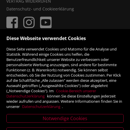
VERTRAG WIDERRUFEN
Datenschutz- und Cookieerklärung
Diese Webseite verwendet Cookies
ZAHLUNGSMÖGLICHKEITEN
Diese Seite verwendet Cookies und Matomo für die Analyse und
Statistik. Während einige Cookies uns helfen, die
Benutzerfreundlichkeit unserer Website zu verbessern oder
Rechnung
personalisierte Werbung anzuzeigen, sind andere für bestimmte
Funktionen (z. B. Warenkorb) notwendig. Sie können selbst
Vorauskasse
entscheiden, ob Sie der Nutzung von Cookies zustimmen. Per Klick
auf die Schaltfläche „Alle zulassen“ werden diese akzeptiert, eine
Auswahl getroffen („Ausgewählte Cookies“) oder abgelehnt
SICHER ONLINE SHOPPEN!
(„Notwendige Cookies“). Im
Cookie-Bereich unserer
Datenschutzerklärung
können Sie diese Einstellungen jederzeit
wieder aufrufen und anpassen. Weitere Informationen finden Sie in
unserer
Datenschutzerklärung
.
Notwendige Cookies
News