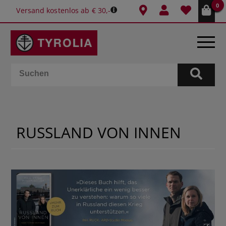
0
Versand kostenlos ab € 30,-
BÜCHER
E-BOOKS
RUSSLAND VON INNEN
SPIELE
KALENDER
GESCHENKIDEEN
SCHULE & BÜRO