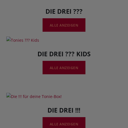
DIE DREI ???
ALLE ANZEIGEN
DIE DREI ??? KIDS
ALLE ANZEIGEN
DIE DREI !!!
ALLE ANZEIGEN