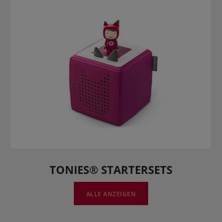
TONIES® STARTERSETS
ALLE ANZEIGEN