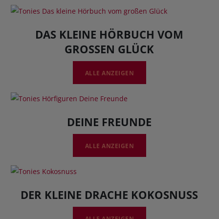
DAS KLEINE HÖRBUCH VOM
GROSSEN GLÜCK
ALLE ANZEIGEN
DEINE FREUNDE
ALLE ANZEIGEN
DER KLEINE DRACHE KOKOSNUSS
ALLE ANZEIGEN