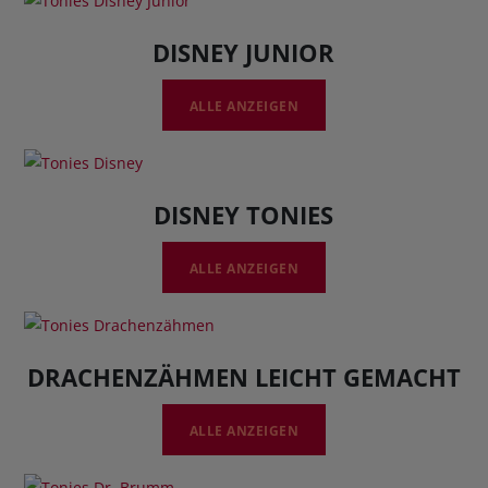
DISNEY JUNIOR
ALLE ANZEIGEN
DISNEY TONIES
ALLE ANZEIGEN
DRACHENZÄHMEN LEICHT GEMACHT
ALLE ANZEIGEN