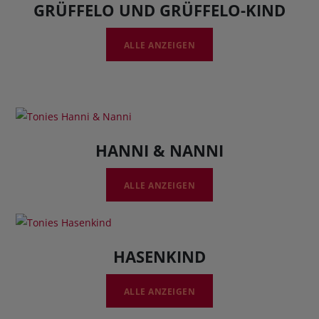
GRÜFFELO UND GRÜFFELO-KIND
ALLE ANZEIGEN
HANNI & NANNI
ALLE ANZEIGEN
HASENKIND
ALLE ANZEIGEN