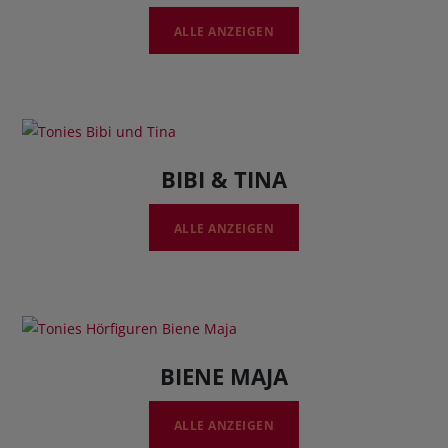
ALLE ANZEIGEN
BIBI & TINA
ALLE ANZEIGEN
BIENE MAJA
ALLE ANZEIGEN