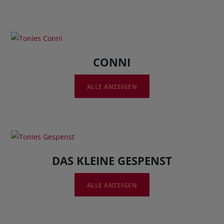
CONNI
ALLE ANZEIGEN
DAS KLEINE GESPENST
ALLE ANZEIGEN