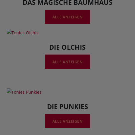
DAS MAGISCHE BAUMHAUS
ALLE ANZEIGEN
DIE OLCHIS
ALLE ANZEIGEN
DIE PUNKIES
ALLE ANZEIGEN