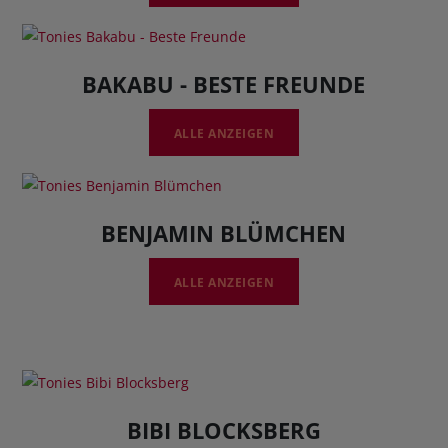
BAKABU - BESTE FREUNDE
ALLE ANZEIGEN
BENJAMIN BLÜMCHEN
ALLE ANZEIGEN
BIBI BLOCKSBERG