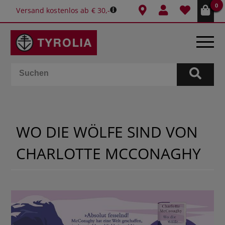
0
Versand kostenlos ab € 30,-
BÜCHER
E-BOOKS
WO DIE WÖLFE SIND VON
SPIELE
CHARLOTTE MCCONAGHY
KALENDER
GESCHENKIDEEN
SCHULE & BÜRO