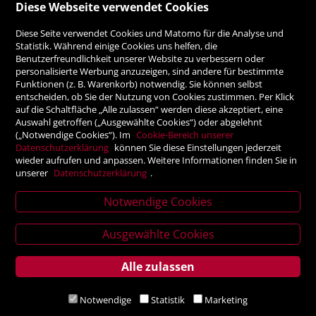
ZAHLUNGSMÖGLICHKEITEN
Diese Webseite verwendet Cookies
Diese Seite verwendet Cookies und Matomo für die Analyse und
Rechnung
Statistik. Während einige Cookies uns helfen, die
Benutzerfreundlichkeit unserer Website zu verbessern oder
personalisierte Werbung anzuzeigen, sind andere für bestimmte
Vorauskasse
Funktionen (z. B. Warenkorb) notwendig. Sie können selbst
entscheiden, ob Sie der Nutzung von Cookies zustimmen. Per Klick
auf die Schaltfläche „Alle zulassen“ werden diese akzeptiert, eine
Auswahl getroffen („Ausgewählte Cookies“) oder abgelehnt
SICHER ONLINE SHOPPEN!
(„Notwendige Cookies“). Im
Cookie-Bereich unserer
Datenschutzerklärung
können Sie diese Einstellungen jederzeit
wieder aufrufen und anpassen. Weitere Informationen finden Sie in
unserer
Datenschutzerklärung
.
Notwendige Cookies
News
Ausgewählte Cookies
letter
Alle zulassen
Service
Verlagsanstalt Tyrolia Gesellschaft m. b. H | Exlgasse 20,
Notwendige
Statistik
Marketing
6020 Innsbruck