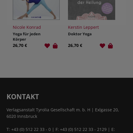
Nicole Konrad
Kerstin Leppert
Yoga für jeden
Doktor Yoga
Körper
26,70 €
26,70 €
KONTAKT
Verlagsanstalt Tyrolia Gesellschaft m. b. H | Exlgasse 20,
6020 Innsbruck
T:
+43 (0) 512 22 33 - 0
| F: +43 (0) 512 22 33 - 2129 | E: