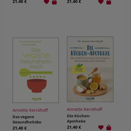
21,40 €
21,40 €
Annette Kerckhoff
Annette Kerckhoff
Die Küchen-
Das vegane
Apotheke
Gesundheitsbu
21,40 €
ch
21,40 €