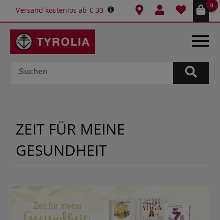
0
Versand kostenlos ab € 30,-
BÜCHER
E-BOOKS
ZEIT FÜR MEINE
SPIELE
GESUNDHEIT
KALENDER
GESCHENKIDEEN
SCHULE & BÜRO