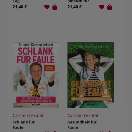
Tag
Medizin für
Frauen
21,40 €
21,40 €
Carsten Lekutat
Carsten Lekutat
Schlank für
Gesundheit für
Faule
Faule