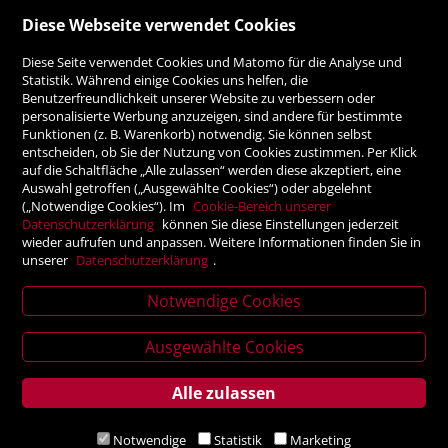
Diese Webseite verwendet Cookies
ZAHLUNGSMÖGLICHKEITEN
Diese Seite verwendet Cookies und Matomo für die Analyse und
Statistik. Während einige Cookies uns helfen, die
Benutzerfreundlichkeit unserer Website zu verbessern oder
Rechnung
personalisierte Werbung anzuzeigen, sind andere für bestimmte
Funktionen (z. B. Warenkorb) notwendig. Sie können selbst
Vorauskasse
entscheiden, ob Sie der Nutzung von Cookies zustimmen. Per Klick
auf die Schaltfläche „Alle zulassen“ werden diese akzeptiert, eine
Auswahl getroffen („Ausgewählte Cookies“) oder abgelehnt
SICHER ONLINE SHOPPEN!
(„Notwendige Cookies“). Im
Cookie-Bereich unserer
Datenschutzerklärung
können Sie diese Einstellungen jederzeit
wieder aufrufen und anpassen. Weitere Informationen finden Sie in
unserer
Datenschutzerklärung
.
Notwendige Cookies
News
Ausgewählte Cookies
letter
Alle zulassen
Service
Verlagsanstalt Tyrolia Gesellschaft m. b. H | Exlgasse 20,
Notwendige
Statistik
Marketing
6020 Innsbruck