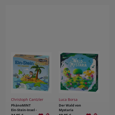
Christoph Cantzler
Luca Borsa
PhänoMINT
Der Wald von
Ein-Stein-Insel -
Mystaria
Das Legespiel