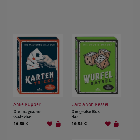
Anke Küpper
Carola von Kessel
Die magische
Die große Box
Welt der
der
Kartentricks
Würfelrätsel
16,95 €
16,95 €