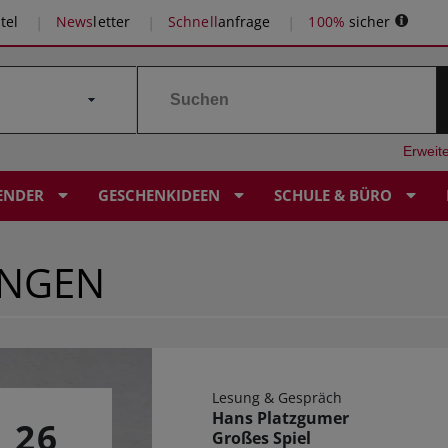
tel
News
letter
Schnell
anfrage
100%
sicher
Erweit
ENDER
GESCHENKIDEEN
SCHULE & BÜRO
UNGEN
Lesung & Gespräch
Hans Platzgumer
26
Großes Spiel