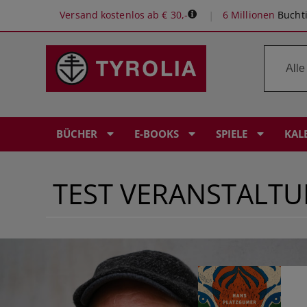
Versand kostenlos ab € 30,-
6 Millionen
Buchti
BÜCHER
E-BOOKS
SPIELE
KAL
TEST VERANSTALT