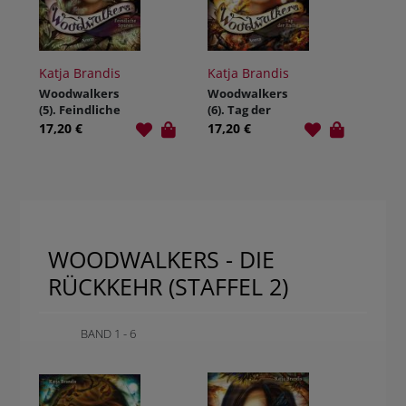
Katja Brandis
Katja Brandis
Woodwalkers
Woodwalkers
(5). Feindliche
(6). Tag der
Spuren
Rache
17,20 €
17,20 €
WOODWALKERS - DIE
RÜCKKEHR (STAFFEL 2)
BAND 1 - 6