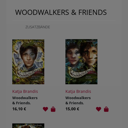
WOODWALKERS & FRIENDS
ZUSATZBÄNDE
Katja Brandis
Katja Brandis
Woodwalkers
Woodwalkers
& Friends.
& Friends.
Wilder Kater,
Katzige
16,10 €
15,00 €
weite Welt
Gefährten