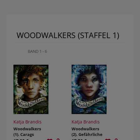
WOODWALKERS (STAFFEL 1)
BAND 1 - 6
Katja Brandis
Katja Brandis
Woodwalkers
Woodwalkers
(1). Carags
(2). Gefährliche
Verwandlung
Freundschaft