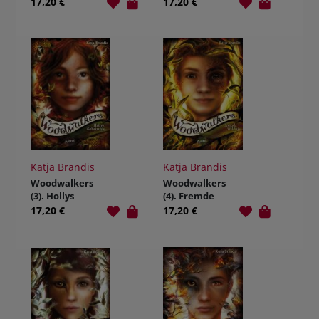
17,20 €
17,20 €
Katja Brandis
Katja Brandis
Woodwalkers
Woodwalkers
(3). Hollys
(4). Fremde
Geheimnis
Wildnis
17,20 €
17,20 €