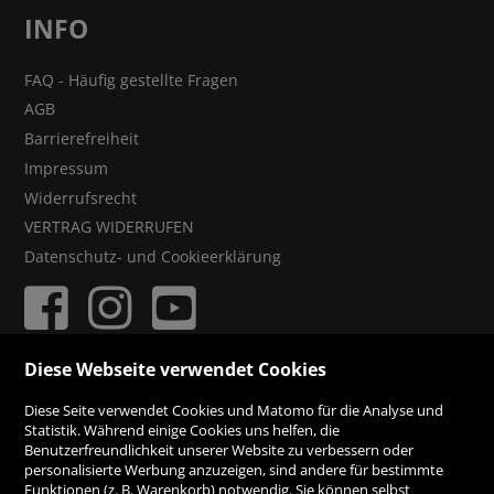
INFO
FAQ - Häufig gestellte Fragen
AGB
Barrierefreiheit
Impressum
Widerrufsrecht
VERTRAG WIDERRUFEN
Datenschutz- und Cookieerklärung
Diese Webseite verwendet Cookies
ZAHLUNGSMÖGLICHKEITEN
Diese Seite verwendet Cookies und Matomo für die Analyse und
Statistik. Während einige Cookies uns helfen, die
Benutzerfreundlichkeit unserer Website zu verbessern oder
Rechnung
personalisierte Werbung anzuzeigen, sind andere für bestimmte
Funktionen (z. B. Warenkorb) notwendig. Sie können selbst