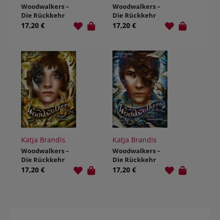
Woodwalkers –
Woodwalkers –
Die Rückkehr
Die Rückkehr
(Staffel 2, Band
(Staffel 2, Band
17,20 €
17,20 €
3). Das Grollen
4). Der Club der
der Löwin
Fabeltiere
Katja Brandis
Katja Brandis
Woodwalkers –
Woodwalkers –
Die Rückkehr
Die Rückkehr
(Staffel 2, Band
(Staffel 2, Band
17,20 €
17,20 €
5). Rivalen im
6). Zeit der
Revier
Entscheidung