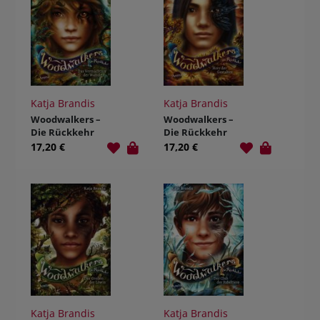
Katja Brandis
Katja Brandis
Woodwalkers –
Woodwalkers –
Die Rückkehr
Die Rückkehr
(Staffel 2, Band
(Staffel 2, Band
17,20 €
17,20 €
1). Das
2). Herr der
Vermächtnis
Gestalten
der Wandler
Katja Brandis
Katja Brandis